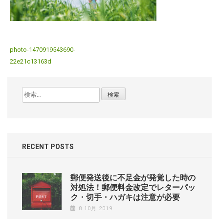
投
photo-1470919543690-
稿
22e21c13163d
ナ
ビ
検
ゲ
索:
ー
シ
ョ
ン
RECENT POSTS
郵便発送後に不足金が発覚した時の
対処法！郵便料金改定でレターパッ
ク・切手・ハガキは注意が必要
8 10月 2019