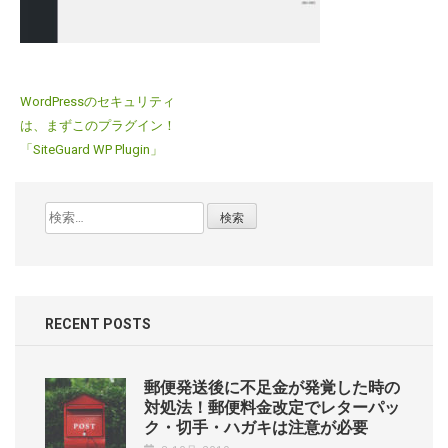
投
WordPressのセキュリティ
稿
は、まずこのプラグイン！
ナ
「SiteGuard WP Plugin」
ビ
ゲ
検
ー
索:
シ
ョ
ン
RECENT POSTS
郵便発送後に不足金が発覚した時の
対処法！郵便料金改定でレターパッ
ク・切手・ハガキは注意が必要