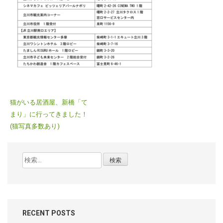
投
猫がいる居酒屋、新橋「て
稿
まり」に行ってきました！
ナ
(猫写真多数あり)
ビ
ゲ
検
ー
索:
シ
ョ
ン
RECENT POSTS