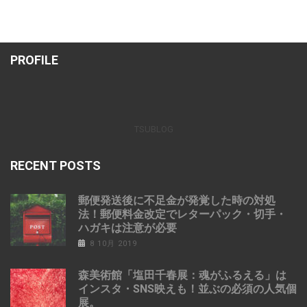
PROFILE
TSUBLOG
RECENT POSTS
郵便発送後に不足金が発覚した時の対処
法！郵便料金改定でレターパック・切手・
ハガキは注意が必要
8 10月 2019
森美術館「塩田千春展：魂がふるえる」は
インスタ・SNS映えも！並ぶの必須の人気個
展。